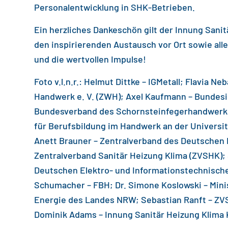
Personalentwicklung in SHK-Betrieben.
Ein herzliches Dankeschön gilt der Innung Sanit
den inspirierenden Austausch vor Ort sowie alle
und die wertvollen Impulse!
Foto v.l.n.r.: Helmut Dittke – IGMetall; Flavia Ne
Handwerk e. V. (ZWH); Axel Kaufmann – Bundesin
Bundesverband des Schornsteinfegerhandwerks 
für Berufsbildung im Handwerk an der Universit
Anett Brauner – Zentralverband des Deutschen H
Zentralverband Sanitär Heizung Klima (ZVSHK);
Deutschen Elektro- und Informationstechnisch
Schumacher – FBH; Dr. Simone Koslowski – Minis
Energie des Landes NRW; Sebastian Ranft – ZV
Dominik Adams – Innung Sanitär Heizung Klima 