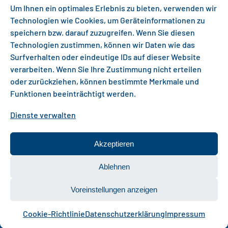
Um Ihnen ein optimales Erlebnis zu bieten, verwenden wir
Technologien wie Cookies, um Geräteinformationen zu
speichern bzw. darauf zuzugreifen. Wenn Sie diesen
Technologien zustimmen, können wir Daten wie das
Surfverhalten oder eindeutige IDs auf dieser Website
verarbeiten. Wenn Sie Ihre Zustimmung nicht erteilen
oder zurückziehen, können bestimmte Merkmale und
Funktionen beeinträchtigt werden.
Gefördert als InnoVET PLUS-Projekt aus Mitteln
Dienste verwalten
des Bundesministeriums für Bildung, Familie,
Senioren, Frauen und Jugend.
Akzeptieren
Ablehnen
Voreinstellungen anzeigen
© Zentralstelle für die Weiterbildung im Handwerk e. V.
Cookie-Richtlinie
Datenschutzerklärung
Impressum
Impressum
Datenschutz
Barrierefreiheit